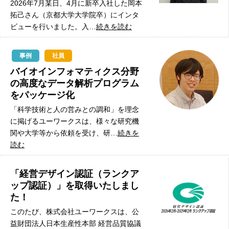
2026年7月某日、4月に新卒入社した岡本
拓己さん（京都大学大学院卒）にインタ
ビューを行いました。入…
続きを読む
事例
社員
バイオインフォマティクス分野
の高度なデータ解析プログラム
をパッケージ化
「科学技術と人の営みとの調和」を理念
に掲げるユーワークスは、様々な研究機
関や大学等から依頼を受け、研…
続きを
読む
「経営デザイン認証（ランクア
ップ認証）」を取得いたしまし
た！
このたび、株式会社ユーワークスは、公
益財団法人日本生産性本部 経営品質協議