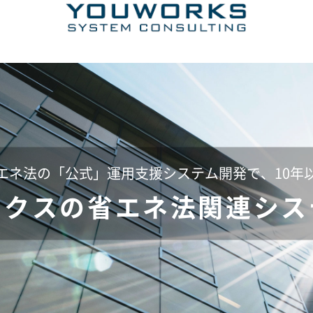
エネ法の「公式」運用支援システム開発で、
10年
ークスの
省エネ法関連シス