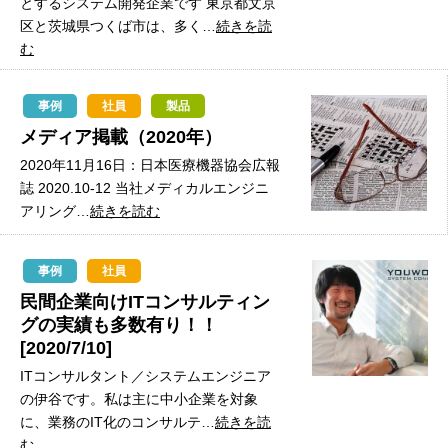
とするシステム開発企業です 東京都文京
区と茨城県つくば市は、多く…
続きを読
む
事例
社員
製品
メディア掲載（2020年）
2020年11月16日：日本医療機器協会広報
誌 2020.10-12 当社メディカルエンジニ
アリング…
続きを読む
事例
社員
民間企業向けITコンサルティン
グの実績も多数有り！！
[2020/7/10]
ITコンサルタント／システムエンジニア
の伊谷です。私は主に中小企業を対象
に、業務のIT化のコンサルテ…
続きを読
む