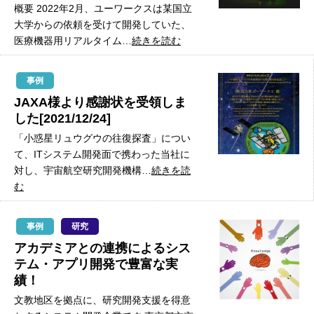
概要 2022年2月、ユーワークスは某国立
大学からの依頼を受けて開発していた、
医療機器用リアルタイム…
続きを読む
事例
JAXA様より感謝状を受領しま
した[2021/12/24]
「小惑星リュウグウの往復探査」につい
て、ITシステム開発面で携わった当社に
対し、宇宙航空研究開発機構…
続きを読
む
事例
研究
アカデミアとの連携によるシス
テム・アプリ開発で豊富な実
績！
文教地区を拠点に、研究開発支援を得意