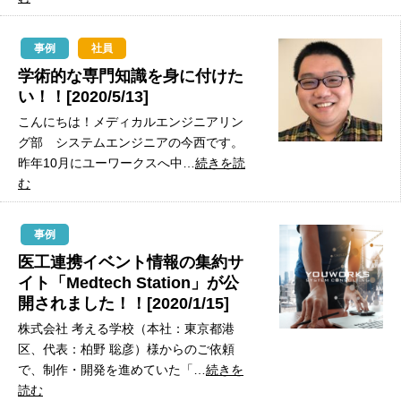
事例
社員
学術的な専門知識を身に付けた
い！！[2020/5/13]
こんにちは！メディカルエンジニアリン
グ部 システムエンジニアの今西です。
昨年10月にユーワークスへ中…
続きを読
む
事例
医工連携イベント情報の集約サ
イト「Medtech Station」が公
開されました！！[2020/1/15]
株式会社 考える学校（本社：東京都港
区、代表：柏野 聡彦）様からのご依頼
で、制作・開発を進めていた「…
続きを
読む