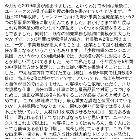
今月から2019年度が始まりました。というわけで今回は最後に、
ユーワークスが掲げる新年度の抱負を書かせていただきます。 当
社は2015年以降、ミャンマーにおける海外事業と医療産業という2
つの新事業の開拓に取り組んできました。おかげさまで昨年度は
これら新事業の種が少しずつ芽生え、いくつかの実績を作ること
もできました。同時に、既存の開発業務も順調に規模が拡大した
おかげで、この3年間は増収増益が続き、社員数も2倍に増えまし
た。 一方、事業規模が拡大することは、企業として担う社会的責
任が重くなるということでもあります。「少数精鋭のエンジニア
集団」というかつての組織体制では、大規模な案件に対応するこ
とが難しい面も出てきました。そこで私たちは、今年度から5年間
の中期経営方針を策定し、これに従い事業を推進することにしま
した。 中期経営方針で掲げた主な目標は、今後5年間で社員数を3
倍に、売上を2倍に増やすことです。といっても、売上を増やすこ
と自体が目的ではありません。お客様からご依頼いただく、より
大規模な仕事、責任の重い仕事に対し最高品質で対応しつづける
ために、適正な事業規模を維持することが必要であると考えるた
めです。 この目標達成に向け、最も重要な課題と位置付けている
のが、人材採用に他なりません。周知の通りIT業界では長く人材
不足が続いており、人材採用を成功させるためには「魅力ある会
社」「選ばれる会社」でなければならないと思います。ユーワー
クスはこれまで以上に、お客様にとってはもちろん、働く人にと
っても価値ある会社を目指し、成長し続けていきます。この「主
な出来事」欄でも、引き続き当社の魅力的なトピックスを発信し