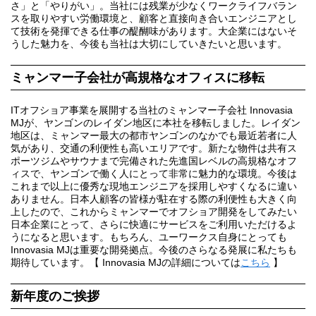
さ」と「やりがい」。当社には残業が少なくワークライフバラン
スを取りやすい労働環境と、顧客と直接向き合いエンジニアとし
て技術を発揮できる仕事の醍醐味があります。大企業にはないそ
うした魅力を、今後も当社は大切にしていきたいと思います。
ミャンマー子会社が高規格なオフィスに移転
ITオフショア事業を展開する当社のミャンマー子会社 Innovasia
MJが、ヤンゴンのレイダン地区に本社を移転しました。レイダン
地区は、ミャンマー最大の都市ヤンゴンのなかでも最近若者に人
気があり、交通の利便性も高いエリアです。新たな物件は共有ス
ポーツジムやサウナまで完備された先進国レベルの高規格なオフ
ィスで、ヤンゴンで働く人にとって非常に魅力的な環境。今後は
これまで以上に優秀な現地エンジニアを採用しやすくなるに違い
ありません。日本人顧客の皆様が駐在する際の利便性も大きく向
上したので、これからミャンマーでオフショア開発をしてみたい
日本企業にとって、さらに快適にサービスをご利用いただけるよ
うになると思います。もちろん、ユーワークス自身にとっても
Innovasia MJは重要な開発拠点。今後のさらなる発展に私たちも
期待しています。【 Innovasia MJの詳細については
こちら
】
新年度のご挨拶