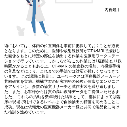
内視鏡手
術においては、体内の位置関係を事前に把握しておくことが必要
となります。このために、医師や放射線技師がCTやMRIで撮影し
た画像をもとに特定の部位を抽出する作業を医療用ワークステー
ションで行っています。しかしながらこの作業には1症例あたり数
時間かかることもある上、CTやMRIの検査数の増加、内視鏡手術
の普及などにより、これまでの手法では対応が難しくなってきて
います。 この課題に着目し、ユーワークスは医療機器メーカーと
共同研究を実施。機械学習の研究開発の経験が豊富なエンジニア
をアサインし、多数の論文リサーチと試作実装を繰り返しまし
た。また、お客様からは質の高い教師データをご提供いただきま
した。 これらの活動を数年続けた結果として、部位によっては臨
床の現場で利用できるレベルまで自動抽出の精度を高めることに
成功。現在は依頼元の医療機器メーカー様と共同で製品化に向け
た検討を進めています。