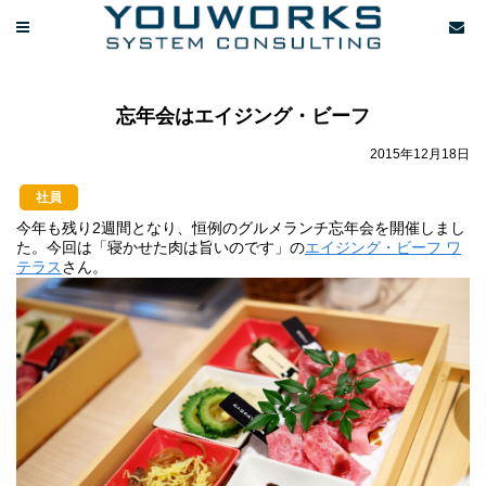
忘年会はエイジング・ビーフ
2015年12月18日
社員
今年も残り2週間となり、恒例のグルメランチ忘年会を開催しまし
た。今回は「寝かせた肉は旨いのです」の
エイジング・ビーフ ワ
テラス
さん。