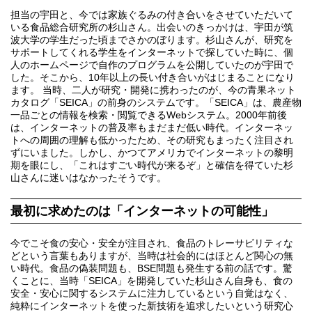
担当の宇田と、今では家族ぐるみの付き合いをさせていただいて
いる食品総合研究所の杉山さん。出会いのきっかけは、宇田が筑
波大学の学生だった頃までさかのぼります。杉山さんが、研究を
サポートしてくれる学生をインターネットで探していた時に、個
人のホームページで自作のプログラムを公開していたのが宇田で
した。そこから、10年以上の長い付き合いがはじまることになり
ます。 当時、二人が研究・開発に携わったのが、今の青果ネット
カタログ「SEICA」の前身のシステムです。「SEICA」は、農産物
一品ごとの情報を検索・閲覧できるWebシステム。2000年前後
は、インターネットの普及率もまだまだ低い時代。インターネッ
トへの周囲の理解も低かったため、その研究もまったく注目され
ずにいました。しかし、かつてアメリカでインターネットの黎明
期を眼にし、「これはすごい時代が来るぞ」と確信を得ていた杉
山さんに迷いはなかったそうです。
最初に求めたのは「インターネットの可能性」
今でこそ食の安心・安全が注目され、食品のトレーサビリティな
どという言葉もありますが、当時は社会的にはほとんど関心の無
い時代。食品の偽装問題も、BSE問題も発生する前の話です。驚
くことに、当時「SEICA」を開発していた杉山さん自身も、食の
安全・安心に関するシステムに注力しているという自覚はなく、
純粋にインターネットを使った新技術を追求したいという研究心