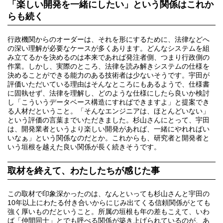
「楽しい開発を一緒にしたい」という関係はこれか
らも続く
行政機関からのオーダーは、それを形にするために、法律などへ
の深い理解が必要なケースが多くあります。どんなシステムを組
み立てるかを決めるのは本来であれば発注者側、つまり行政側の
作業。しかし、実際のところ、法律を読み解きシステムの仕様を
決めることができる能力のある技術者は少ないそうです。宇田が
評価いただいている理由はそんなところにもあるようで、仕様書
に固執せず、法律を理解し、どのような仕様にしたら良いか検討
し「こういうデータベース構造にすればできますよ」と提案でき
る人材だということ。「そんなエンジニアは、ほとんどいない」
という評価の言葉までいただきました。杉山さんにとって、宇田
は、開発業者というより楽しい開発があれば、一緒にやれればい
いなぁ」という関係なのだとか。これからも、研究者と開発者と
いう垣根を越えた良い関係が長く続きそうです。
取材を終えて、わたしたちが感じた事
この取材で印象深かったのは、なんといっても杉山さんと宇田の
10年以上にわたる付き合いからにじみ出てくる信頼関係がとても
強く厚いものだということ。所属の垣根も年の差もこえて、いわ
ば「仲間同士」とでも呼べる関係が築き上げられているのが、あ