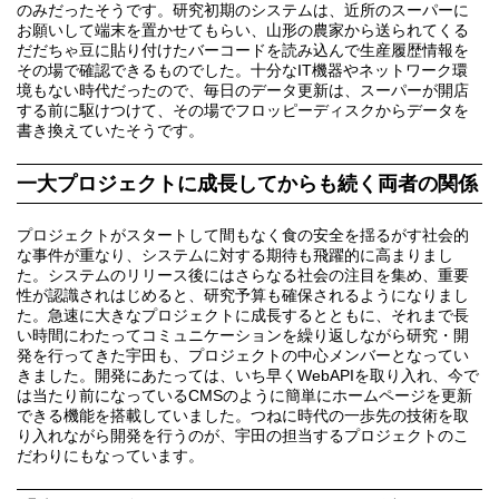
のみだったそうです。研究初期のシステムは、近所のスーパーに
お願いして端末を置かせてもらい、山形の農家から送られてくる
だだちゃ豆に貼り付けたバーコードを読み込んで生産履歴情報を
その場で確認できるものでした。十分なIT機器やネットワーク環
境もない時代だったので、毎日のデータ更新は、スーパーが開店
する前に駆けつけて、その場でフロッピーディスクからデータを
書き換えていたそうです。
一大プロジェクトに成長してからも続く両者の関係
プロジェクトがスタートして間もなく食の安全を揺るがす社会的
な事件が重なり、システムに対する期待も飛躍的に高まりまし
た。システムのリリース後にはさらなる社会の注目を集め、重要
性が認識されはじめると、研究予算も確保されるようになりまし
た。急速に大きなプロジェクトに成長するとともに、それまで長
い時間にわたってコミュニケーションを繰り返しながら研究・開
発を行ってきた宇田も、プロジェクトの中心メンバーとなってい
きました。開発にあたっては、いち早くWebAPIを取り入れ、今で
は当たり前になっているCMSのように簡単にホームページを更新
できる機能を搭載していました。つねに時代の一歩先の技術を取
り入れながら開発を行うのが、宇田の担当するプロジェクトのこ
だわりにもなっています。