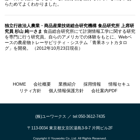
らためてよくわかりました。
独立行政法人農業・商品産業技術総合研究機構 食品研究所 上席研
究員 杉山 純一さま
食品総合研究所にて計測情報工学に関する研究
を専門に行う研究員。自らのアメリカでの体験をもとに、Webベ
ースの農産物トレーサビリティ・システム「青果ネットカタロ
グ」を開発。 （2012年10月23日現在）
HOME
会社概要
業務紹介
採用情報
情報セキュ
リティ方針
個人情報保護方針
会社案内PDF
(株)ユーワークス ／ tel:050-3612-7435
〒113-0034 東京都文京区湯島3-9-7 片岡ビル2F
Copyright © Youworks Co.,Ltd. All Rights Reserved.